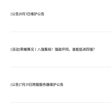
[公告]
8月3日维护公告
[活动]
荣耀赛况丨八强集结！强敌环伺，谁能挺进四强？
[公告]
7月29日跨服服务器维护公告