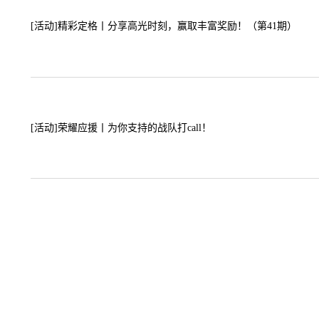
[活动]
精彩定格丨分享高光时刻，赢取丰富奖励！（第41期）
[活动]
荣耀应援丨为你支持的战队打call！