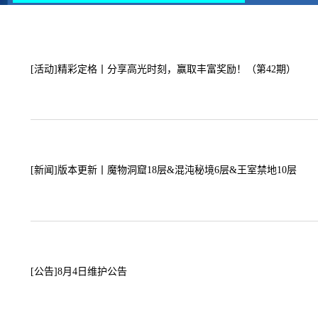
[活动]
精彩定格丨分享高光时刻，赢取丰富奖励！（第42期）
[新闻]
版本更新丨魔物洞窟18层&混沌秘境6层&王室禁地10层
[公告]
8月4日维护公告