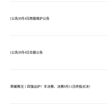
[公告]
8月4日跨服维护公告
[公告]
8月4日合服公告
荣耀赛况丨四强出炉！半决赛、决赛8月11日终极对决！