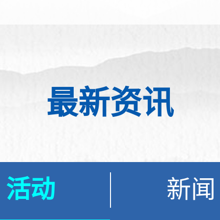
最新资讯
活动
新闻