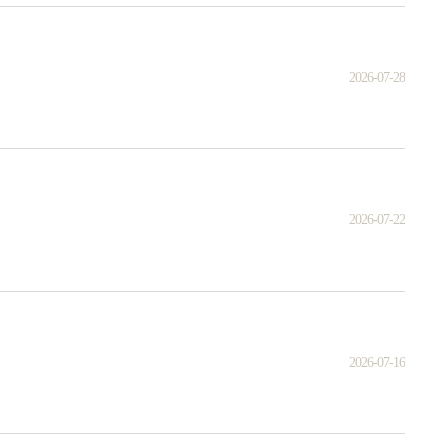
2026-07-28
2026-07-22
2026-07-16