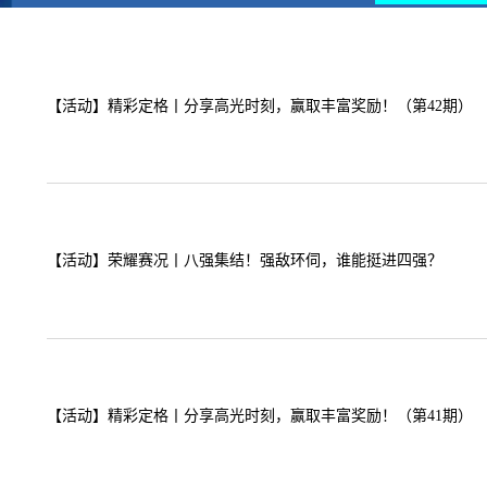
【活动】
精彩定格丨分享高光时刻，赢取丰富奖励！（第42期）
【活动】
荣耀赛况丨八强集结！强敌环伺，谁能挺进四强？
【活动】
精彩定格丨分享高光时刻，赢取丰富奖励！（第41期）