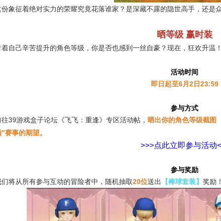
这份象征着绝对实力的荣耀究竟花落谁家？是深藏不露的隐世高手，还是
晒等级 赢时装
看着自己辛苦提升的角色等级，你是否也感到一丝自豪？现在，狂欢升温！
活动时间
即日起至6月2日23:59
参与方式
前往39游戏盒子论坛《飞飞：重逢》专区活动帖，
晒出你的角色等级截图
巅”赛事的期望。
>>>点此立即参与活动<
参与奖励
我们将从所有参与互动的冒险者中，随机抽取
20位
送出
【棒球套装】
奖励