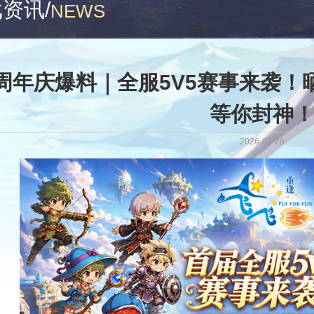
戏资讯
/
NEWS
周年庆爆料｜全服5V5赛事来袭！
等你封神
2026-05-28