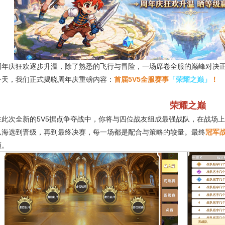
周年庆狂欢逐步升温，除了熟悉的飞行与冒险，一场席卷全服的巅峰对决正悄然拉
今天，我们正式揭晓周年庆重磅内容：
首届5V5全服赛事
「荣耀之巅」
！
荣耀之巅
在此次全新的5V5据点争夺战中，你将与四位战友组成最强战队，在战场
从海选到晋级，再到最终决赛，每一场都是配合与策略的较量。最终
冠军
颂。