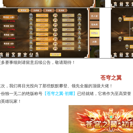
更多赛事细则请留意后续公告，敬请期待！
苍穹之翼
这次，我们将目光投向了那些默默攀登、领先全服的顶级大佬！
一份独一无二的绝版称号
【苍穹之翼·初耀】
已经就绪，它将作为至高荣誉
的英雄玩家！