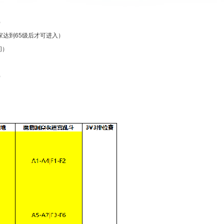
）
家达到65级后才可进入）
间）
）